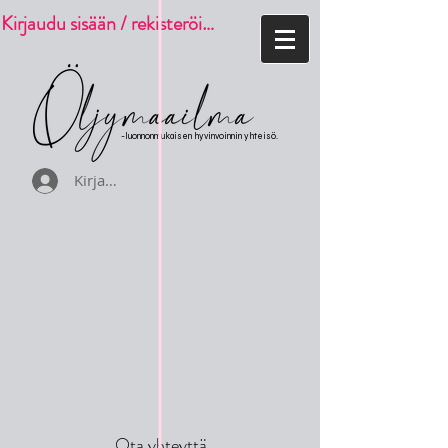
Kirjaudu sisään / rekisteröidy
-luonnonmukaisen hyvinvoinnin yhteisö.
Kirjaudu
Ota yhteyttä