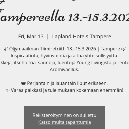
ampereella 13.-15.3.20
Fri, Mar 13
  |  
Lapland Hotels Tampere
🌿 Öljymaailman Tiimiretriitti 13.–15.3.2026 | Tampere 🌿
Inspiraatiota, hyvinvointia ja aitoa yhteisöllisyyttä.
nkkejä, itsehoitoa, saunoja, luentoja Young Livingistä ja rent
Aromivaellus.
🎟️ Perjantain ja lauantain liput erikseen.
✨ Varaa paikkasi ja tule mukaan kokemaan enemmän!
Rekisteröityminen on suljettu
Katso muita tapahtumia