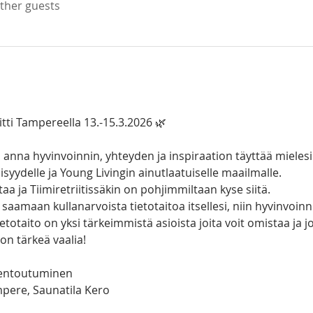
other guests
itti Tampereella 13.-15.3.2026 🌿
 ja anna hyvinvoinnin, yhteyden ja inspiraation täyttää mieles
lisyydelle ja Young Livingin ainutlaatuiselle maailmalle.
aa ja Tiimiretriitissäkin on pohjimmiltaan kyse siitä.
 saamaan kullanarvoista tietotaitoa itsellesi, niin hyvinvoinn
totaito on yksi tärkeimmistä asioista joita voit omistaa ja joi
 on tärkeä vaalia!
 rentoutuminen
pere, Saunatila Kero