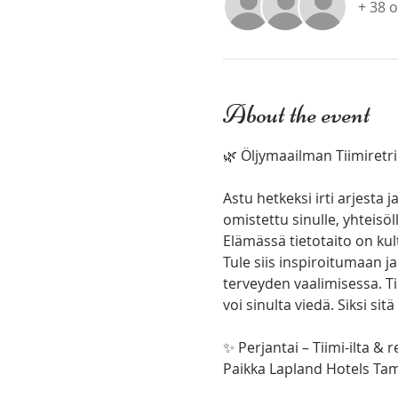
+ 38 
About the event
🌿 Öljymaailman Tiimiretri
Astu hetkeksi irti arjesta
omistettu sinulle, yhteisöl
Elämässä tietotaito on kult
Tule siis inspiroitumaan ja
terveyden vaalimisessa. Tie
voi sinulta viedä. Siksi sitä
✨ Perjantai – Tiimi-ilta &
Paikka Lapland Hotels Tam