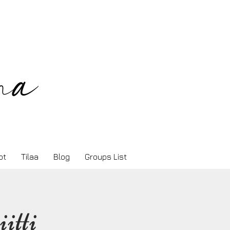
ot
Tilaa
Blog
Groups List
itti