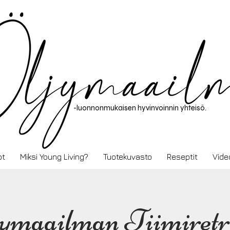
-luonnonmukaisen hyvinvoinnin yhteisö.
ot
Miksi Young Living?
Tuotekuvasto
Reseptit
Vide
ymaailman Tiimiretri