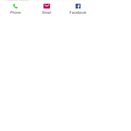
Lapsen lippu 14/3 ~45€
Phone
Email
Facebook
Lisätietoja
Hinta
475,00 SEK
Myynti on päättynyt
Lipputyyppi
Lapsen lippu, ei tarjoilua~23€
Lisätietoja
Hinta
240,00 SEK
Myynti on päättynyt