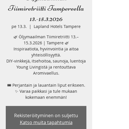
Tiimiretriitti Tampereella
13.-15.3.2026
pe 13.3.
  |  
Lapland Hotels Tampere
🌿 Öljymaailman Tiimiretriitti 13.–
15.3.2026 | Tampere 🌿
Inspiraatiota, hyvinvointia ja aitoa
yhteisöllisyyttä.
DIY-vinkkejä, itsehoitoa, saunoja, luentoja
Young Livingistä ja rentouttava
Aromivaellus.
🎟️ Perjantain ja lauantain liput erikseen.
✨ Varaa paikkasi ja tule mukaan
kokemaan enemmän!
Rekisteröityminen on suljettu
Katso muita tapahtumia