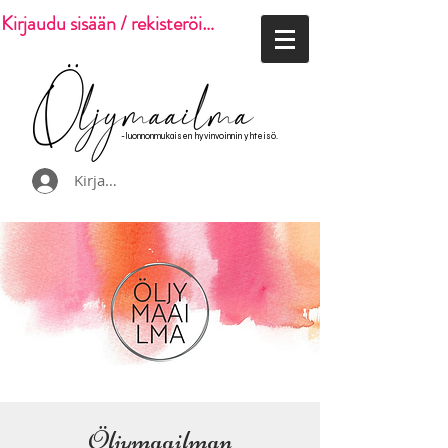
Kirjaudu sisään / rekisteröidy
-luonnonmukaisen hyvinvoinnin yhteisö.
Kirjaudu
Öljymaailman