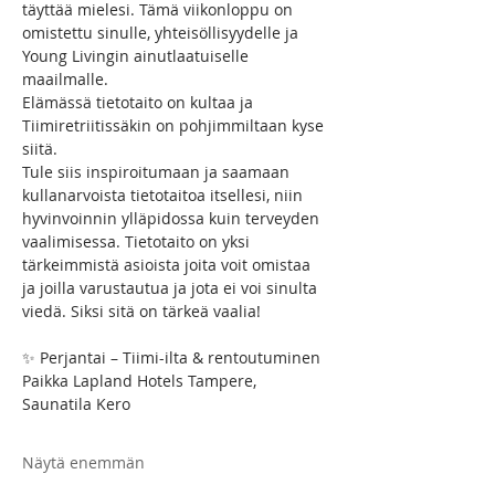
täyttää mielesi. Tämä viikonloppu on 
omistettu sinulle, yhteisöllisyydelle ja 
Young Livingin ainutlaatuiselle 
maailmalle.
Elämässä tietotaito on kultaa ja 
Tiimiretriitissäkin on pohjimmiltaan kyse 
siitä.
Tule siis inspiroitumaan ja saamaan 
kullanarvoista tietotaitoa itsellesi, niin 
hyvinvoinnin ylläpidossa kuin terveyden 
vaalimisessa. Tietotaito on yksi 
tärkeimmistä asioista joita voit omistaa 
ja joilla varustautua ja jota ei voi sinulta 
viedä. Siksi sitä on tärkeä vaalia!
✨ Perjantai – Tiimi-ilta & rentoutuminen
Paikka Lapland Hotels Tampere, 
Saunatila Kero
Näytä enemmän