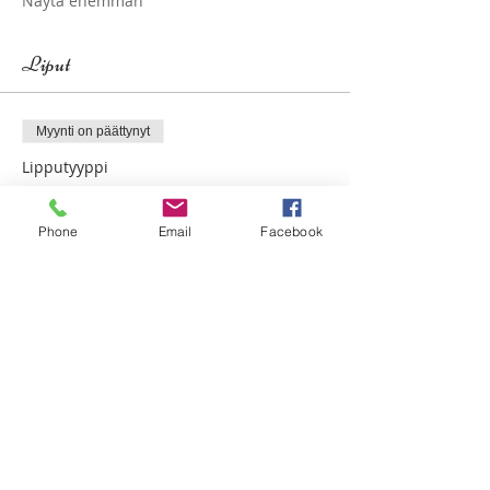
Näytä enemmän
Liput
Myynti on päättynyt
Lipputyyppi
ETÄLIPPU Tiimiretriittiin ~10€
Phone
Email
Facebook
Lisätietoja
Hinta
115,00 SEK
alv on mukana
Jaa tämä tapahtuma