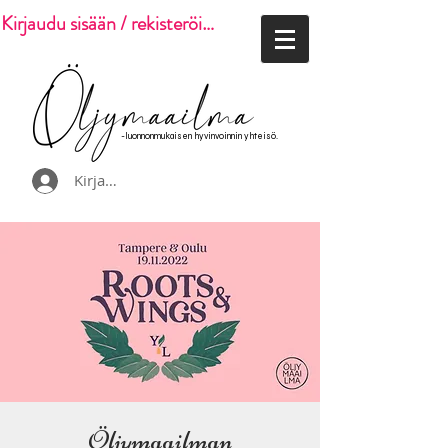
Kirjaudu sisään / rekisteröidy
-luonnonmukaisen hyvinvoinnin yhteisö.
Kirjaudu
Öljymaailman