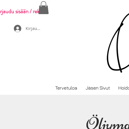
rjaudu sisään / rekisteröidy
Kirjaudu
Tervetuloa
Jäsen Sivut
Hoid
Öljyma