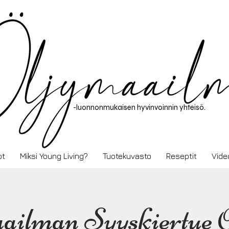
-luonnonmukaisen hyvinvoinnin yhteisö.
ot
Miksi Young Living?
Tuotekuvasto
Reseptit
Vide
ailman Syyskiertue 