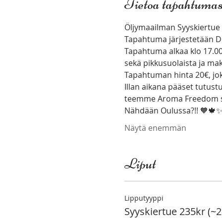
Tietoa tapahtumas
Öljymaailman Syyskiertue 
Tapahtuma järjestetään D
Tapahtuma alkaa klo 17.00 
sekä pikkusuolaista ja ma
Tapahtuman hinta 20€, joka
Illan aikana pääset tutus
teemme Aroma Freedom ses
Nähdään Oulussa?!! 🧡🍁
Näytä enemmän
Liput
Lipputyyppi
Syyskiertue 235kr (~2