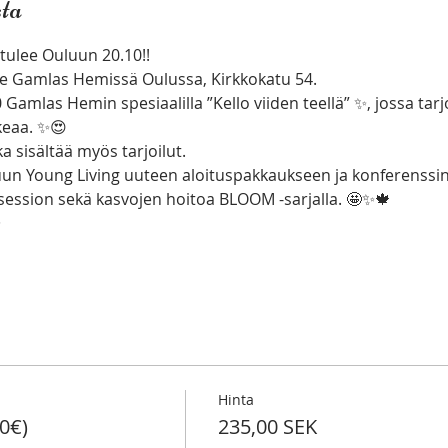
ta
tulee Ouluun 20.10!!
e Gamlas Hemissä Oulussa, Kirkkokatu 54.
Gamlas Hemin spesiaalilla ”Kello viiden teellä” ✨, jossa tarj
keaa. ✨😍
 sisältää myös tarjoilut. 
tuun Young Living uuteen aloituspakkaukseen ja konferenssin
sion sekä kasvojen hoitoa BLOOM -sarjalla. 🤩✨🍁
✨
Hinta
0€)
235,00 SEK