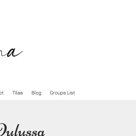
ot
Tilaa
Blog
Groups List
Oulussa