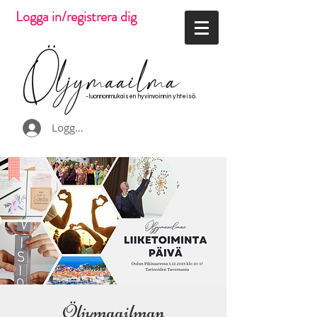
Logga in/registrera dig
-luonnonmukaisen hyvinvoinnin yhteisö.
Logga in
Öljymaailman