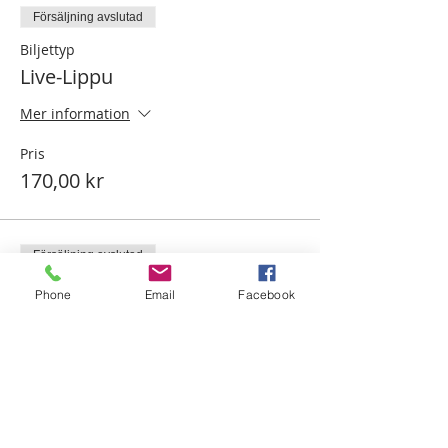
Försäljning avslutad
Biljettyp
Live-Lippu
Mer information
Pris
170,00 kr
Försäljning avslutad
Biljettyp
Phone
Email
Facebook
Etälippu
Mer information
Pris
115,00 kr